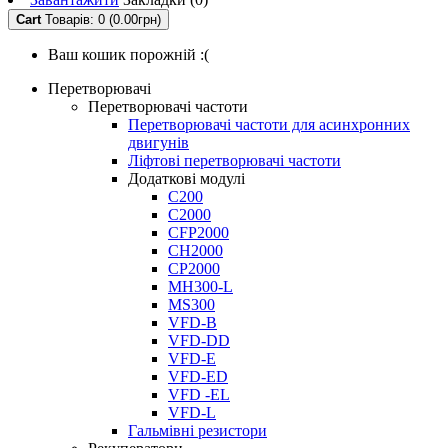
Cart
Товарів: 0 (0.00грн)
Ваш кошик порожній :(
Перетворювачі
Перетворювачі частоти
Перетворювачі частоти для асинхронних
двигунів
Ліфтові перетворювачі частоти
Додаткові модулі
C200
C2000
CFP2000
CH2000
CP2000
MH300-L
MS300
VFD-B
VFD-DD
VFD-E
VFD-ED
VFD -EL
VFD-L
Гальмівні резистори