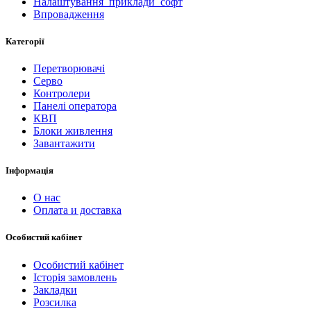
Налаштування_приклади_софт
Впровадження
Категорії
Перетворювачі
Серво
Контролери
Панелі оператора
КВП
Блоки живлення
Завантажити
Інформація
O нас
Оплата и доставка
Особистий кабінет
Особистий кабінет
Історія замовлень
Закладки
Розсилка