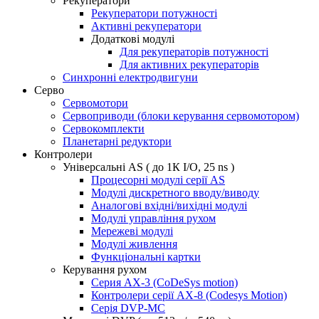
Рекуператори
Рекуператори потужності
Активні рекуператори
Додаткові модулі
Для рекуператорів потужності
Для активних рекуператорів
Синхронні електродвигуни
Серво
Сервомотори
Сервоприводи (блоки керування сервомотором)
Сервокомплекти
Планетарні редуктори
Контролери
Універсальні AS ( до 1К I/O, 25 ns )
Процесорні модулі серії AS
Модулі дискретного вводу/виводу
Аналогові вхідні/вихідні модулі
Модулі управління рухом
Мережеві модулі
Модулі живлення
Функціональні картки
Керування рухом
Серия AX-3 (CoDeSys motion)
Контролери серії AX-8 (Codesys Motion)
Серія DVP-MC