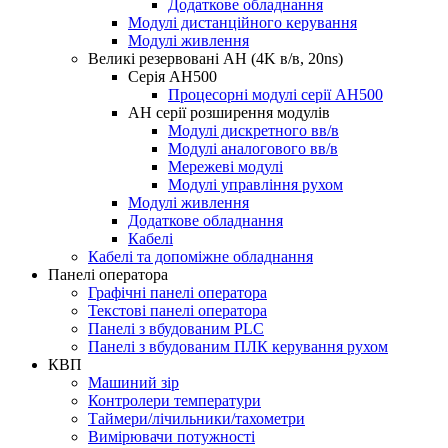
Додаткове обладнання
Модулі дистанційного керування
Модулі живлення
Великі резервовані AH (4K в/в, 20ns)
Серія AH500
Процесорні модулі серії AH500
AH серії розширення модулів
Модулі дискретного вв/в
Модулі аналогового вв/в
Мережеві модулі
Модулі управління рухом
Модулі живлення
Додаткове обладнання
Кабелі
Кабелі та допоміжне обладнання
Панелі оператора
Графічні панелі оператора
Текстові панелі оператора
Панелі з вбудованим PLC
Панелі з вбудованим ПЛК керування рухом
КВП
Машиний зір
Контролери температури
Таймери/лічильники/тахометри
Вимірювачи потужності