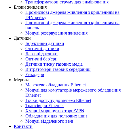
Трансформатори струму для вимірювання
Блоки живлення
Промислові джерела живлення з кріпленням на
DIN рейку
Промислові джерела живлення з кріпленням на
панель
Модулі резервування живлення
Датчики
Індуктивні датчики
Оптичні датчики
Лазерні датчики
Оптичні бар'єри
Датчики тиску газових медіа
Витратомери газових середовищ
Енкодери
Мережа
Мережеве обладнання Ethernet
Модулі для комутаторів мережевого обладнання
Ethernet
Точки доступу до мережі Ethernet
Трансівери Ethernet
Хмарні маршрутизатори/VPN
Обладнання для польових шин
Модулі віддаленого вв/в
Контакти