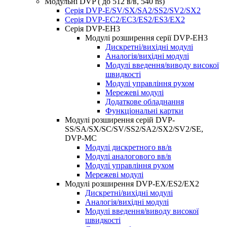
Модульні DVP ( до 512 в/в, 540 ns)
Серія DVP-E/SV/SX/SA2/SS2/SV2/SX2
Серія DVP-EC2/EC3/ES2/ES3/EX2
Серія DVP-EH3
Модулі розширення серії DVP-EH3
Дискретні/вихідні модулі
Аналогія/вихідні модулі
Модулі введення/виводу високої
швидкості
Модулі управління рухом
Мережеві модулі
Додаткове обладнання
Функціональні картки
Модулі розширення серій DVP-
SS/SA/SX/SC/SV/SS2/SA2/SX2/SV2/SE,
DVP-MC
Модулі дискретного вв/в
Модулі аналогового вв/в
Модулі управління рухом
Мережеві модулі
Модулі розширення DVP-EX/ES2/EX2
Дискретні/вихідні модулі
Аналогія/вихідні модулі
Модулі введення/виводу високої
швидкості