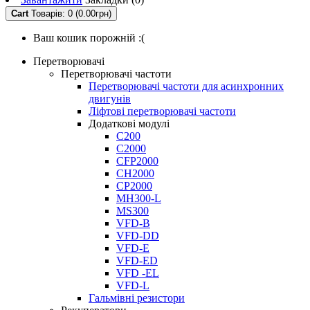
Cart
Товарів: 0 (0.00грн)
Ваш кошик порожній :(
Перетворювачі
Перетворювачі частоти
Перетворювачі частоти для асинхронних
двигунів
Ліфтові перетворювачі частоти
Додаткові модулі
C200
C2000
CFP2000
CH2000
CP2000
MH300-L
MS300
VFD-B
VFD-DD
VFD-E
VFD-ED
VFD -EL
VFD-L
Гальмівні резистори