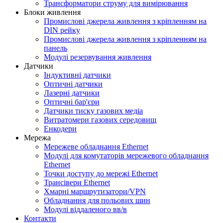
Трансформатори струму для вимірювання
Блоки живлення
Промислові джерела живлення з кріпленням на
DIN рейку
Промислові джерела живлення з кріпленням на
панель
Модулі резервування живлення
Датчики
Індуктивні датчики
Оптичні датчики
Лазерні датчики
Оптичні бар'єри
Датчики тиску газових медіа
Витратомери газових середовищ
Енкодери
Мережа
Мережеве обладнання Ethernet
Модулі для комутаторів мережевого обладнання
Ethernet
Точки доступу до мережі Ethernet
Трансівери Ethernet
Хмарні маршрутизатори/VPN
Обладнання для польових шин
Модулі віддаленого вв/в
Контакти