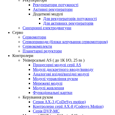
Рекуператори
Рекуператори потужності
Активні рекуператори
Додаткові модулі
Для рекуператорів потужності
Для активних рекуператорів
Синхронні електродвигуни
Серво
Сервомотори
Сервоприводи (блоки керування сервомотором)
Сервокомплекти
Планетарні редуктори
Контролери
Універсальні AS ( до 1К I/O, 25 ns )
Процесорні модулі серії AS
Модулі дискретного вводу/виводу
Аналогові вхідні/вихідні модулі
Модулі управління рухом
Мережеві модулі
Модулі живлення
Функціональні картки
Керування рухом
Серия AX-3 (CoDeSys motion)
Контролери серії AX-8 (Codesys Motion)
Серія DVP-MC