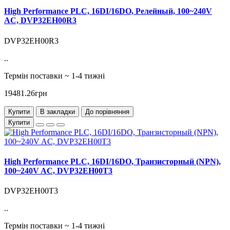
High Performance PLC, 16DI/16DO, Релейный, 100~240V
AC, DVP32EH00R3
DVP32EH00R3
..
Термін поставки ~ 1-4 тижні
19481.26грн
Купити
В закладки
До порівняння
Купити
High Performance PLC, 16DI/16DO, Транзисторный (NPN),
100~240V AC, DVP32EH00T3
DVP32EH00T3
..
Термін поставки ~ 1-4 тижні