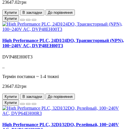
23647.02грн
Купити
В закладки
До порівняння
Купити
High Performance PLC, 24DI/24DO, Транзисторный (NPN),
100~240V AC, DVP48EH00T3
DVP48EH00T3
..
Термін поставки ~ 1-4 тижні
23647.02грн
Купити
В закладки
До порівняння
Купити
High Performance PLC, 32DI/32DO, Релейный, 100~240V