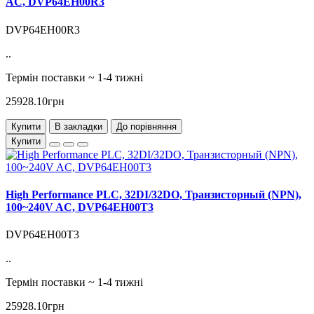
AC, DVP64EH00R3
DVP64EH00R3
..
Термін поставки ~ 1-4 тижні
25928.10грн
Купити
В закладки
До порівняння
Купити
High Performance PLC, 32DI/32DO, Транзисторный (NPN),
100~240V AC, DVP64EH00T3
DVP64EH00T3
..
Термін поставки ~ 1-4 тижні
25928.10грн