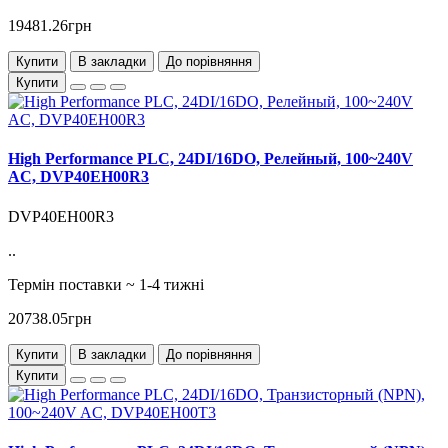
19481.26грн
Купити
В закладки
До порівняння
Купити
High Performance PLC, 24DI/16DO, Релейный, 100~240V
AC, DVP40EH00R3
DVP40EH00R3
..
Термін поставки ~ 1-4 тижні
20738.05грн
Купити
В закладки
До порівняння
Купити