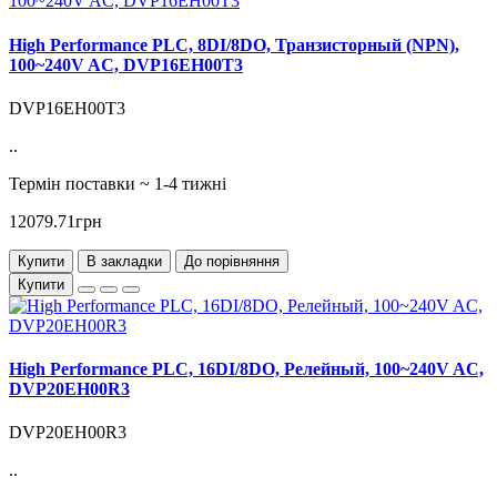
High Performance PLC, 8DI/8DO, Транзисторный (NPN),
100~240V AC, DVP16EH00T3
DVP16EH00T3
..
Термін поставки ~ 1-4 тижні
12079.71грн
Купити
В закладки
До порівняння
Купити
High Performance PLC, 16DI/8DO, Релейный, 100~240V AC,
DVP20EH00R3
DVP20EH00R3
..