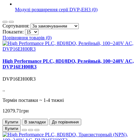
Модулі розширення серії DVP-EH3 (0)
Сортування:
Показати:
Порівняння товарів (0)
High Performance PLC, 8DI/8DO, Релейный, 100~240V AC,
DVP16EH00R3
DVP16EH00R3
..
Термін поставки ~ 1-4 тижні
12079.71грн
Купити
В закладки
До порівняння
Купити