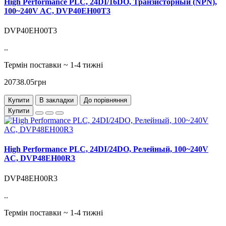
High Performance PLC, 24DI/16DO, Транзисторный (NPN),
100~240V AC, DVP40EH00T3
DVP40EH00T3
..
Термін поставки ~ 1-4 тижні
20738.05грн
Купити
В закладки
До порівняння
Купити
High Performance PLC, 24DI/24DO, Релейный, 100~240V
AC, DVP48EH00R3
DVP48EH00R3
..
Термін поставки ~ 1-4 тижні