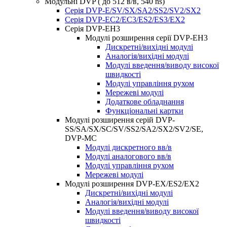
Модульні DVP ( до 512 в/в, 540 ns)
Серія DVP-E/SV/SX/SA2/SS2/SV2/SX2
Серія DVP-EC2/EC3/ES2/ES3/EX2
Серія DVP-EH3
Модулі розширення серії DVP-EH3
Дискретні/вихідні модулі
Аналогія/вихідні модулі
Модулі введення/виводу високої
швидкості
Модулі управління рухом
Мережеві модулі
Додаткове обладнання
Функціональні картки
Модулі розширення серій DVP-
SS/SA/SX/SC/SV/SS2/SA2/SX2/SV2/SE,
DVP-MC
Модулі дискретного вв/в
Модулі аналогового вв/в
Модулі управління рухом
Мережеві модулі
Модулі розширення DVP-EX/ES2/EX2
Дискретні/вихідні модулі
Аналогія/вихідні модулі
Модулі введення/виводу високої
швидкості