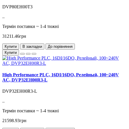
DVP80EH00T3
..
Термін поставки ~ 1-4 тижні
31211.46грн
Купити
В закладки
До порівняння
Купити
High Performance PLC, 16DI/16DO, Релейный, 100~240V
AC, DVP32EH00R3-L
DVP32EH00R3-L
..
Термін поставки ~ 1-4 тижні
21598.93грн