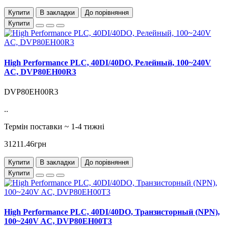
Купити
В закладки
До порівняння
Купити
High Performance PLC, 40DI/40DO, Релейный, 100~240V
AC, DVP80EH00R3
DVP80EH00R3
..
Термін поставки ~ 1-4 тижні
31211.46грн
Купити
В закладки
До порівняння
Купити
High Performance PLC, 40DI/40DO, Транзисторный (NPN),
100~240V AC, DVP80EH00T3