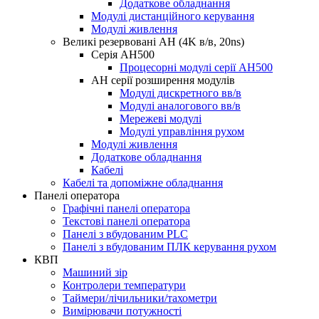
Додаткове обладнання
Модулі дистанційного керування
Модулі живлення
Великі резервовані AH (4K в/в, 20ns)
Серія AH500
Процесорні модулі серії AH500
AH серії розширення модулів
Модулі дискретного вв/в
Модулі аналогового вв/в
Мережеві модулі
Модулі управління рухом
Модулі живлення
Додаткове обладнання
Кабелі
Кабелі та допоміжне обладнання
Панелі оператора
Графічні панелі оператора
Текстові панелі оператора
Панелі з вбудованим PLC
Панелі з вбудованим ПЛК керування рухом
КВП
Машиний зір
Контролери температури
Таймери/лічильники/тахометри
Вимірювачи потужності