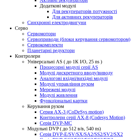
Активні рекуператори
Додаткові модулі
Для рекуператорів потужності
Для активних рекуператорів
Синхронні електродвигуни
Серво
Сервомотори
Сервоприводи (блоки керування сервомотором)
Сервокомплекти
Планетарні редуктори
Контролери
Універсальні AS ( до 1К I/O, 25 ns )
Процесорні модулі серії AS
Модулі дискретного вводу/виводу
Аналогові вхідні/вихідні модулі
Модулі управління рухом
Мережеві модулі
Модулі живлення
Функціональні картки
Керування рухом
Серия AX-3 (CoDeSys motion)
Контролери серії AX-8 (Codesys Motion)
Серія DVP-MC
Модульні DVP ( до 512 в/в, 540 ns)
Серія DVP-E/SV/SX/SA2/SS2/SV2/SX2