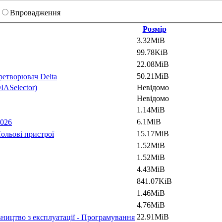
Впровадження
Розмір
3.32MiB
99.78KiB
22.08MiB
50.21MiB
ретворювач Delta
ASelector)
Невідомо
Невідомо
1.14MiB
6.1MiB
2026
15.17MiB
ольові пристрої
1.52MiB
1.52MiB
4.43MiB
841.07KiB
1.46MiB
4.76MiB
22.91MiB
івництво з експлуатації - Програмування