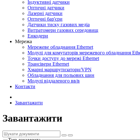
Індуктивні датчики
Оптичні датчики
Лазерні датчики
Оптичні бар'єри
Датчики тиску газових медіа
Витратомери газових середовищ
Енкодери
Мережа
Мережеве обладнання Ethernet
Модулі для комутаторів мережевого обладнання Ethe
Точки доступу до мережі Ethernet
Трансівери Ethernet
Хмарні маршрутизатори/VPN
Обладнання для польових шин
Модулі віддаленого вв/в
Контакти
Завантажити
Завантажити
Тип документа