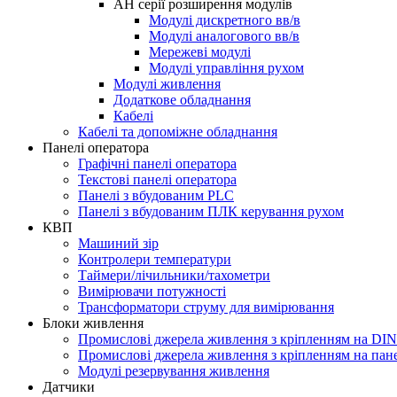
AH серії розширення модулів
Модулі дискретного вв/в
Модулі аналогового вв/в
Мережеві модулі
Модулі управління рухом
Модулі живлення
Додаткове обладнання
Кабелі
Кабелі та допоміжне обладнання
Панелі оператора
Графічні панелі оператора
Текстові панелі оператора
Панелі з вбудованим PLC
Панелі з вбудованим ПЛК керування рухом
КВП
Машиний зір
Контролери температури
Таймери/лічильники/тахометри
Вимірювачи потужності
Трансформатори струму для вимірювання
Блоки живлення
Промислові джерела живлення з кріпленням на DIN
Промислові джерела живлення з кріпленням на пан
Модулі резервування живлення
Датчики