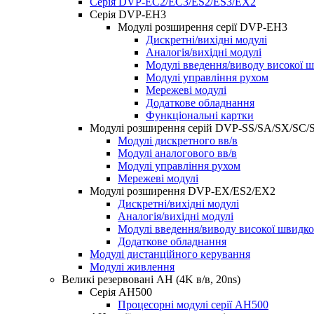
Серія DVP-EC2/EC3/ES2/ES3/EX2
Серія DVP-EH3
Модулі розширення серії DVP-EH3
Дискретні/вихідні модулі
Аналогія/вихідні модулі
Модулі введення/виводу високої ш
Модулі управління рухом
Мережеві модулі
Додаткове обладнання
Функціональні картки
Модулі розширення серій DVP-SS/SA/SX/SC
Модулі дискретного вв/в
Модулі аналогового вв/в
Модулі управління рухом
Мережеві модулі
Модулі розширення DVP-EX/ES2/EX2
Дискретні/вихідні модулі
Аналогія/вихідні модулі
Модулі введення/виводу високої швидко
Додаткове обладнання
Модулі дистанційного керування
Модулі живлення
Великі резервовані AH (4K в/в, 20ns)
Серія AH500
Процесорні модулі серії AH500