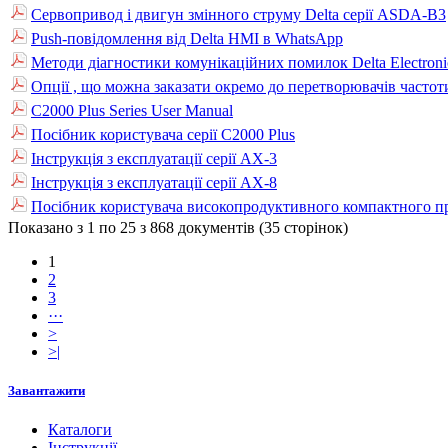
Сервопривод і двигун змінного струму Delta серії ASDA-B3
Push-повідомлення від Delta HMI в WhatsApp
Методи діагностики комунікаційних помилок Delta Electroni
Опції , що можна заказати окремо до перетворювачів частот
C2000 Plus Series User Manual
Посібник користувача серії C2000 Plus
Інструкція з експлуатації серії AX-3
Інструкція з експлуатації серії AX-8
Посібник користувача високопродуктивного компактного пр
Показано з 1 по 25 з 868 документів (35 сторінок)
1
2
3
···
>
>|
Завантажити
Каталоги
Інструкції