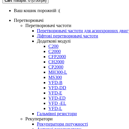
Cart
Товарів: 0 (0.00грн)
Ваш кошик порожній :(
Перетворювачі
Перетворювачі частоти
Перетворювачі частоти для асинхронних двиг
Ліфтові перетворювачі частоти
Додаткові модулі
C200
C2000
CFP2000
CH2000
CP2000
MH300-L
MS300
VFD-B
VFD-DD
VFD-E
VFD-ED
VFD -EL
VFD-L
Гальмівні резистори
Рекуператори
Рекуператори потужності