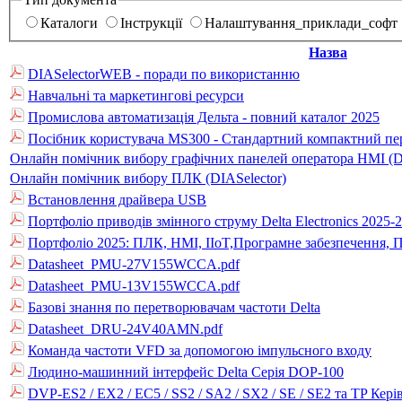
Каталоги
Інструкції
Налаштування_приклади_софт
Назва
DIASelectorWEB - поради по використанню
Навчальні та маркетингові ресурси
Промислова автоматизація Дельта - повний каталог 2025
Посібник користувача MS300 - Стандартний компактний пе
Онлайн помічник вибору графічних панелей оператора HMI (DI
Онлайн помічник вибору ПЛК (DIASelector)
Встановлення драйвера USB
Портфоліо приводів змінного струму Delta Electronics 2025-
Портфоліо 2025: ПЛК, HMI, IIoT,Програмне забезпечення, П
Datasheet_PMU-27V155WCCA.pdf
Datasheet_PMU-13V155WCCA.pdf
Базові знання по перетворювачам частоти Delta
Datasheet_DRU-24V40AMN.pdf
Команда частоти VFD за допомогою імпульсного входу
Людино-машинний інтерфейс Delta Серія DOP-100
DVP-ES2 / EX2 / EC5 / SS2 / SA2 / SX2 / SE / SE2 та TP Кер