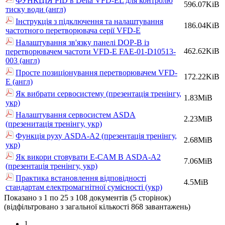
ФУНКЦІЯ PID в Delta VFD-EL для контролю
596.07KiB
тиску води (англ)
Інструкція з підключення та налаштування
186.04KiB
частотного перетворювача серії VFD-E
Налаштування зв'язку панелі DOP-B із
462.62KiB
перетворювачем частоти VFD-E FAE-01-D10513-
003 (англ)
Просте позиціонування перетворювачем VFD-
172.22KiB
E (англ)
Як вибрати сервосистему (презентація тренінгу,
1.83MiB
укр)
Налаштування сервосистем ASDA
2.23MiB
(презенитація тренінгу, укр)
Функція руху ASDA-A2 (презентація тренінгу,
2.68MiB
укр)
Як викори стовувати E-CAM В ASDA-A2
7.06MiB
(презентація тренінгу, укр)
Практика встановлення відповідності
4.5MiB
стандартам електромагнітної сумісності (укр)
Показано з 1 по 25 з 108 документів (5 сторінок)
(відфільтровано з загальної кількості 868 завантажень)
1