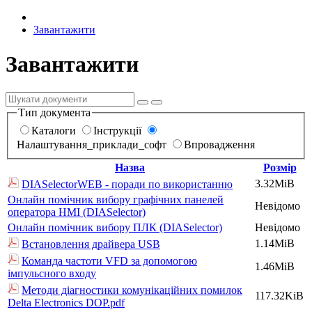
Завантажити
Завантажити
Тип документа
Каталоги
Інструкції
Налаштування_приклади_софт
Впровадження
Назва
Розмір
3.32MiB
DIASelectorWEB - поради по використанню
Онлайн помічник вибору графічних панелей
Невідомо
оператора HMI (DIASelector)
Онлайн помічник вибору ПЛК (DIASelector)
Невідомо
1.14MiB
Встановлення драйвера USB
Команда частоти VFD за допомогою
1.46MiB
імпульсного входу
Методи діагностики комунікаційних помилок
117.32KiB
Delta Electronics DOP.pdf