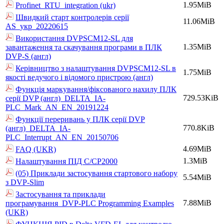
1.95MiB
Profinet_RTU_integration (ukr)
Швидкий старт контролерів серії
11.06MiB
AS_укр_20220615
Використання DVPSCM12-SL для
1.35MiB
завантаження та скачування програми в ПЛК
DVP-S (англ)
Керівництво з налаштування DVPSCM12-SL в
1.75MiB
якості ведучого і відомого пристрою (англ)
Функція маркування/фіксованого нахилу ПЛК
729.53KiB
серії DVP (англ)_DELTA_IA-
PLC_Mark_AN_EN_20191224
Функції переривань у ПЛК серії DVP
770.8KiB
(англ)_DELTA_IA-
PLC_Interrupt_AN_EN_20150706
4.69MiB
FAQ (UKR)
1.3MiB
Налаштування ПІД C/CP2000
(05) Приклади застосування стартового набору
5.54MiB
з DVP-Slim
Застосування та приклади
7.88MiB
програмування_DVP-PLC Programming Examples
(UKR)