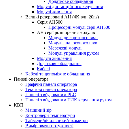
Додаткове обладнання
Модулі дистанційного керування
Модулі живлення
Великі резервовані AH (4K в/в, 20ns)
Серія AH500
Процесорні модулі серії AH500
AH серії розширення модулів
Модулі дискретного вв/в
Модулі аналогового вв/в
Мережеві модулі
Модулі управління рухом
Модулі живлення
Додаткове обладнання
Кабелі
Кабелі та допоміжне обладнання
Панелі оператора
Графічні панелі оператора
Текстові панелі оператора
Панелі з вбудованим PLC
Панелі з вбудованим ПЛК керування рухом
КВП
Машиний зір
Контролери температури
Таймери/лічильники/тахометри
Вимірювачи потужності