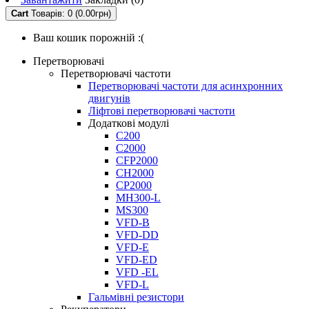
Cart
Товарів: 0 (0.00грн)
Ваш кошик порожній :(
Перетворювачі
Перетворювачі частоти
Перетворювачі частоти для асинхронних
двигунів
Ліфтові перетворювачі частоти
Додаткові модулі
C200
C2000
CFP2000
CH2000
CP2000
MH300-L
MS300
VFD-B
VFD-DD
VFD-E
VFD-ED
VFD -EL
VFD-L
Гальмівні резистори