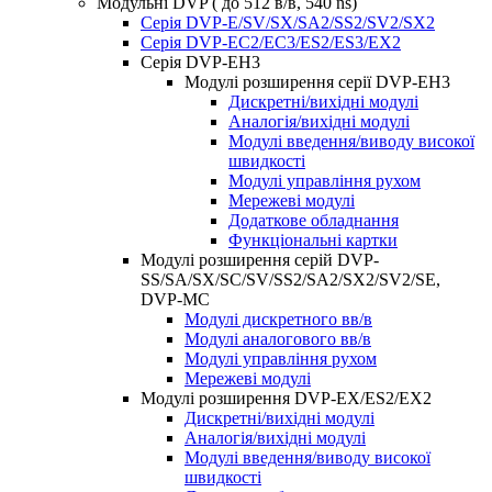
Модульні DVP ( до 512 в/в, 540 ns)
Серія DVP-E/SV/SX/SA2/SS2/SV2/SX2
Серія DVP-EC2/EC3/ES2/ES3/EX2
Серія DVP-EH3
Модулі розширення серії DVP-EH3
Дискретні/вихідні модулі
Аналогія/вихідні модулі
Модулі введення/виводу високої
швидкості
Модулі управління рухом
Мережеві модулі
Додаткове обладнання
Функціональні картки
Модулі розширення серій DVP-
SS/SA/SX/SC/SV/SS2/SA2/SX2/SV2/SE,
DVP-MC
Модулі дискретного вв/в
Модулі аналогового вв/в
Модулі управління рухом
Мережеві модулі
Модулі розширення DVP-EX/ES2/EX2
Дискретні/вихідні модулі
Аналогія/вихідні модулі
Модулі введення/виводу високої
швидкості