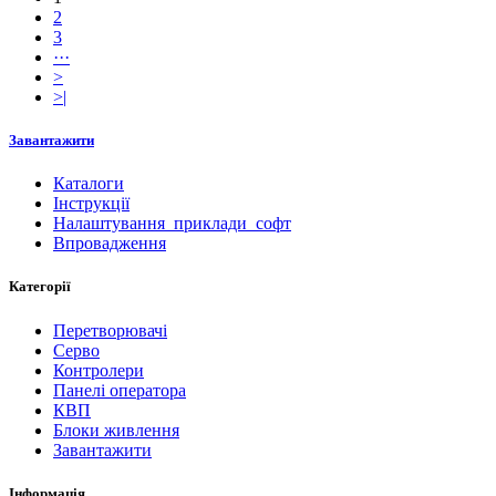
2
3
···
>
>|
Завантажити
Каталоги
Інструкції
Налаштування_приклади_софт
Впровадження
Категорії
Перетворювачі
Серво
Контролери
Панелі оператора
КВП
Блоки живлення
Завантажити
Інформація