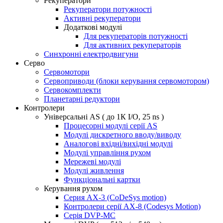
Рекуператори
Рекуператори потужності
Активні рекуператори
Додаткові модулі
Для рекуператорів потужності
Для активних рекуператорів
Синхронні електродвигуни
Серво
Сервомотори
Сервоприводи (блоки керування сервомотором)
Сервокомплекти
Планетарні редуктори
Контролери
Універсальні AS ( до 1К I/O, 25 ns )
Процесорні модулі серії AS
Модулі дискретного вводу/виводу
Аналогові вхідні/вихідні модулі
Модулі управління рухом
Мережеві модулі
Модулі живлення
Функціональні картки
Керування рухом
Серия AX-3 (CoDeSys motion)
Контролери серії AX-8 (Codesys Motion)
Серія DVP-MC