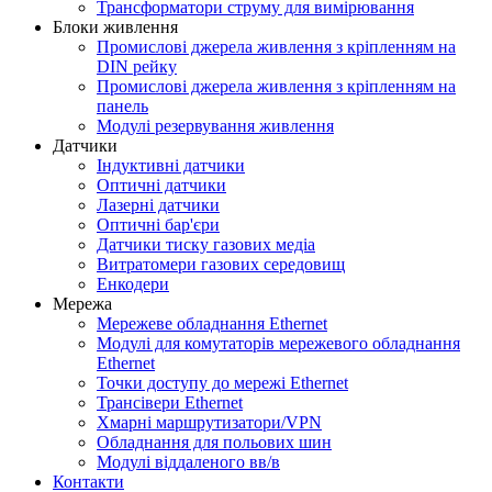
Трансформатори струму для вимірювання
Блоки живлення
Промислові джерела живлення з кріпленням на
DIN рейку
Промислові джерела живлення з кріпленням на
панель
Модулі резервування живлення
Датчики
Індуктивні датчики
Оптичні датчики
Лазерні датчики
Оптичні бар'єри
Датчики тиску газових медіа
Витратомери газових середовищ
Енкодери
Мережа
Мережеве обладнання Ethernet
Модулі для комутаторів мережевого обладнання
Ethernet
Точки доступу до мережі Ethernet
Трансівери Ethernet
Хмарні маршрутизатори/VPN
Обладнання для польових шин
Модулі віддаленого вв/в
Контакти