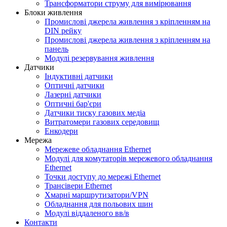
Трансформатори струму для вимірювання
Блоки живлення
Промислові джерела живлення з кріпленням на
DIN рейку
Промислові джерела живлення з кріпленням на
панель
Модулі резервування живлення
Датчики
Індуктивні датчики
Оптичні датчики
Лазерні датчики
Оптичні бар'єри
Датчики тиску газових медіа
Витратомери газових середовищ
Енкодери
Мережа
Мережеве обладнання Ethernet
Модулі для комутаторів мережевого обладнання
Ethernet
Точки доступу до мережі Ethernet
Трансівери Ethernet
Хмарні маршрутизатори/VPN
Обладнання для польових шин
Модулі віддаленого вв/в
Контакти