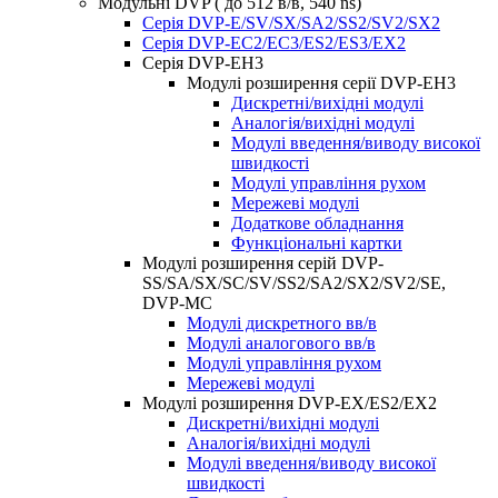
Модульні DVP ( до 512 в/в, 540 ns)
Серія DVP-E/SV/SX/SA2/SS2/SV2/SX2
Серія DVP-EC2/EC3/ES2/ES3/EX2
Серія DVP-EH3
Модулі розширення серії DVP-EH3
Дискретні/вихідні модулі
Аналогія/вихідні модулі
Модулі введення/виводу високої
швидкості
Модулі управління рухом
Мережеві модулі
Додаткове обладнання
Функціональні картки
Модулі розширення серій DVP-
SS/SA/SX/SC/SV/SS2/SA2/SX2/SV2/SE,
DVP-MC
Модулі дискретного вв/в
Модулі аналогового вв/в
Модулі управління рухом
Мережеві модулі
Модулі розширення DVP-EX/ES2/EX2
Дискретні/вихідні модулі
Аналогія/вихідні модулі
Модулі введення/виводу високої
швидкості