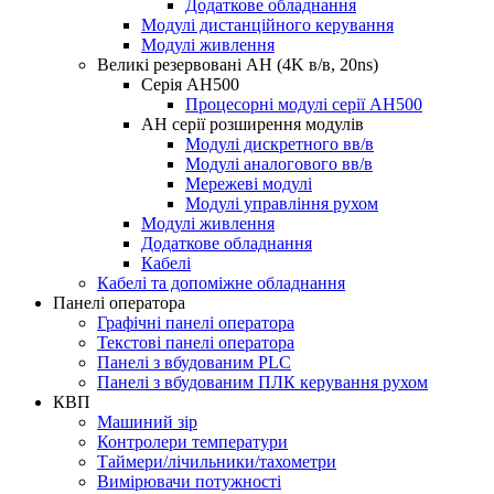
Додаткове обладнання
Модулі дистанційного керування
Модулі живлення
Великі резервовані AH (4K в/в, 20ns)
Серія AH500
Процесорні модулі серії AH500
AH серії розширення модулів
Модулі дискретного вв/в
Модулі аналогового вв/в
Мережеві модулі
Модулі управління рухом
Модулі живлення
Додаткове обладнання
Кабелі
Кабелі та допоміжне обладнання
Панелі оператора
Графічні панелі оператора
Текстові панелі оператора
Панелі з вбудованим PLC
Панелі з вбудованим ПЛК керування рухом
КВП
Машиний зір
Контролери температури
Таймери/лічильники/тахометри
Вимірювачи потужності