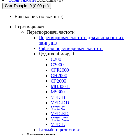
Cart
Товарів: 0 (0.00грн)
Ваш кошик порожній :(
Перетворювачі
Перетворювачі частоти
Перетворювачі частоти для асинхронних
двигунів
Ліфтові перетворювачі частоти
Додаткові модулі
C200
C2000
CFP2000
CH2000
CP2000
MH300-L
MS300
VFD-B
VFD-DD
VFD-E
VFD-ED
VFD -EL
VFD-L
Гальмівні резистори