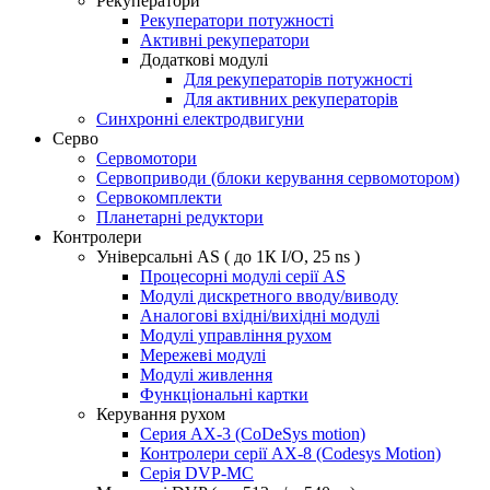
Рекуператори
Рекуператори потужності
Активні рекуператори
Додаткові модулі
Для рекуператорів потужності
Для активних рекуператорів
Синхронні електродвигуни
Серво
Сервомотори
Сервоприводи (блоки керування сервомотором)
Сервокомплекти
Планетарні редуктори
Контролери
Універсальні AS ( до 1К I/O, 25 ns )
Процесорні модулі серії AS
Модулі дискретного вводу/виводу
Аналогові вхідні/вихідні модулі
Модулі управління рухом
Мережеві модулі
Модулі живлення
Функціональні картки
Керування рухом
Серия AX-3 (CoDeSys motion)
Контролери серії AX-8 (Codesys Motion)
Серія DVP-MC