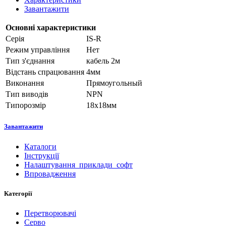
Завантажити
Основні характеристики
Серія
IS-R
Режим управління
Нет
Тип з'єднання
кабель 2м
Відстань спрацювання
4мм
Виконання
Прямоугольный
Тип виводів
NPN
Типорозмір
18x18мм
Завантажити
Каталоги
Інструкції
Налаштування_приклади_софт
Впровадження
Категорії
Перетворювачі
Серво